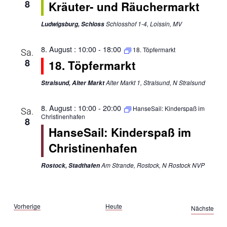
8
Kräuter- und Räuchermarkt
Schlosshof 1-4, Loissin, MV
Ludwigsburg, Schloss
8. August : 10:00
-
18:00
18. Töpfermarkt
Sa.
8
18. Töpfermarkt
Alter Markt 1, Stralsund, N Stralsund
Stralsund, Alter Markt
8. August : 10:00
-
20:00
HanseSail: Kinderspaß im
Sa.
Christinenhafen
8
HanseSail: Kinderspaß im
Christinenhafen
Am Strande, Rostock, N Rostock NVP
Rostock, Stadthafen
Veranstaltungen
Vorherige
Heute
Vera
Nächste