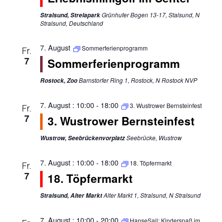
Navigat
Grünhufer Bogen 13-17, Stalsund, N
Stralsund, Strelapark
Stralsund, Deutschland
7. August
Sommerferienprogramm
Fr.
7
Sommerferienprogramm
Barnstorfer Ring 1, Rostock, N Rostock NVP
Rostock, Zoo
7. August : 10:00
-
18:00
3. Wustrower Bernsteinfest
Fr.
7
3. Wustrower Bernsteinfest
Seebrücke, Wustrow
Wustrow, Seebrückenvorplatz
7. August : 10:00
-
18:00
18. Töpfermarkt
Fr.
7
18. Töpfermarkt
Alter Markt 1, Stralsund, N Stralsund
Stralsund, Alter Markt
7. August : 10:00
-
20:00
HanseSail: Kinderspaß im