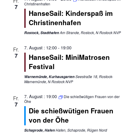
Fr.
Christinenhafen
7
HanseSail: Kinderspaß im
Christinenhafen
Am Strande, Rostock, N Rostock NVP
Rostock, Stadthafen
7. August : 12:00
-
19:00
Fr.
7
HanseSail: MiniMatrosen
Festival
Seestraße 18, Rostock-
Warnemünde, Kurhausgarten
Warnemünde, N Rostock NVP
7. August : 19:00
Die schießwütigen Frauen von der
Fr.
Öhe
7
Die schießwütigen Frauen
von der Öhe
Hafen, Schaprode, Rügen Nord
Schaprode, Hafen