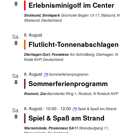
8
Erlebnisminigolf im Center
Grünhufer Bogen 13-17, Stalsund, N
Stralsund, Strelapark
Stralsund, Deutschland
8. August
Sa.
8
Flutlicht-Tonnenabschlagen
Am Schnittberg, Dierhagen, N
Dierhagen Dorf, Festwiese
Küste NVP, Deutschland
8. August
Sommerferienprogramm
Sa.
8
Sommerferienprogramm
Barnstorfer Ring 1, Rostock, N Rostock NVP
Rostock, Zoo
8. August : 10:00
-
12:00
Spiel & Spaß am Strand
Sa.
8
Spiel & Spaß am Strand
Strandaufgang 11,
Warnemünde, Piratennest SA11
Warnemünde, Deutschland