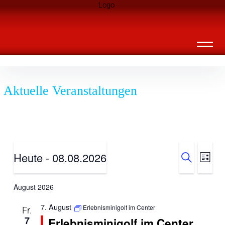
Inhalte
Landknirpse – Die Zeitschrift für Leute
überspringen
mit Kindern
Aktuelle Veranstaltungen
Veransta
Vera
Heute
 - 
08.08.2026
Liste
Suche
Ansi
Suche
Datum
Navi
August 2026
wählen.
und
7. August
Erlebnisminigolf im Center
Fr.
Ansichte
7
Erlebnisminigolf im Center