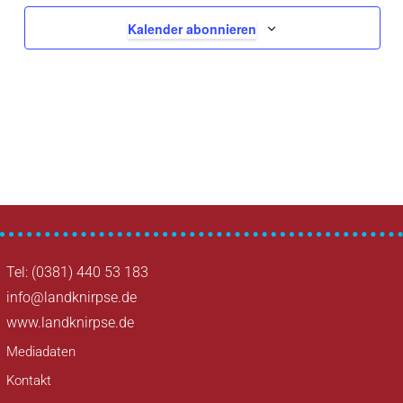
Kalender abonnieren
lucky 88 slot machine
Tel: (0381) 440 53 183
info@landknirpse.de
www.landknirpse.de
Mediadaten
Kontakt