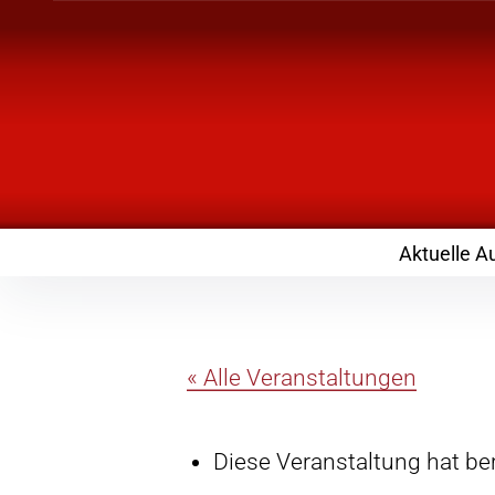
Inhalte
überspringen
Landknirpse – Die
mit Kindern
Aktuelle A
« Alle Veranstaltungen
Diese Veranstaltung hat ber