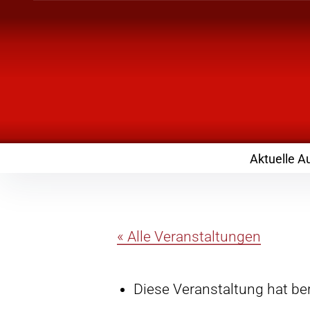
Inhalte
überspringen
Landknirpse – Die
mit Kindern
Aktuelle A
« Alle Veranstaltungen
Diese Veranstaltung hat ber