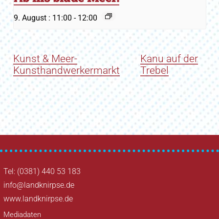
9. August : 11:00
-
12:00
Kunst & Meer-
Kanu auf der
Kunsthandwerkermarkt
Trebel
Tel: (0381) 440 53 183
info@landknirpse.de
www.landknirpse.de
Mediadaten