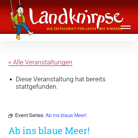
Inhalte
Landknirpse – Die Zeitschrift für Leute
überspringen
mit Kindern
« Alle Veranstaltungen
Diese Veranstaltung hat bereits
stattgefunden.
Event Series:
Ab ins blaue Meer!
Ab ins blaue Meer!