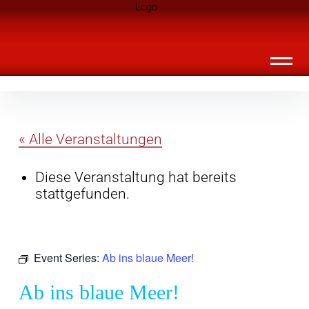
Inhalte
Landknirpse – Die Zeitschrift für Leute
überspringen
mit Kindern
« Alle Veranstaltungen
Diese Veranstaltung hat bereits
stattgefunden.
Event Series:
Ab ins blaue Meer!
Ab ins blaue Meer!