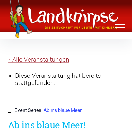
Inhalte
Landknirpse – Die Zeitschrift für Leute
überspringen
mit Kindern
« Alle Veranstaltungen
Diese Veranstaltung hat bereits
stattgefunden.
Event Series:
Ab ins blaue Meer!
Ab ins blaue Meer!