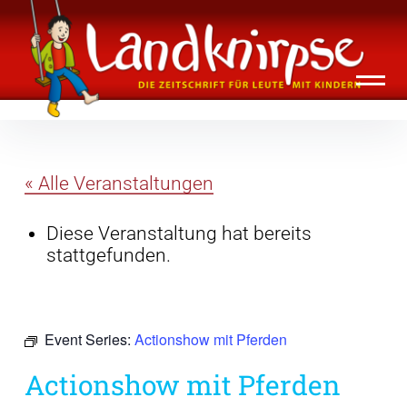
Inhalte
Landknirpse – Die Zeitschrift für Leute
überspringen
mit Kindern
« Alle Veranstaltungen
Diese Veranstaltung hat bereits
stattgefunden.
Event Series:
Actionshow mit Pferden
Actionshow mit Pferden