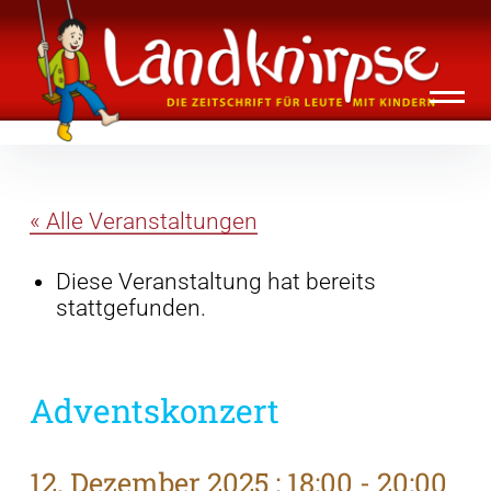
Inhalte
Landknirpse – Die Zeitschrift für Leute
überspringen
mit Kindern
« Alle Veranstaltungen
Diese Veranstaltung hat bereits
stattgefunden.
Adventskonzert
12. Dezember 2025 : 18:00
-
20:00