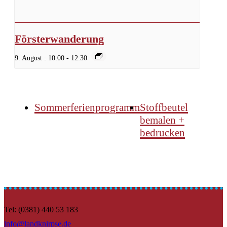
Försterwanderung
9. August : 10:00
-
12:30
Sommerferienprogramm
Stoffbeutel
bemalen +
bedrucken
Tel: (0381) 440 53 183
info@landknirpse.de