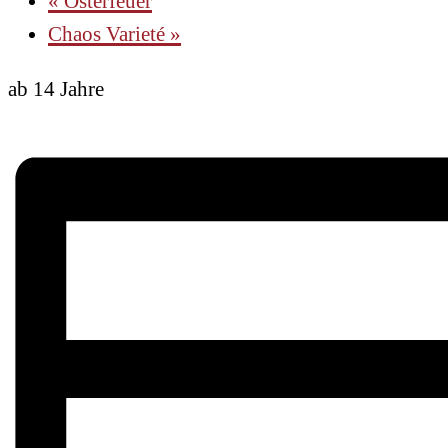
«
Osterfeuer
Chaos Varieté
»
ab 14 Jahre