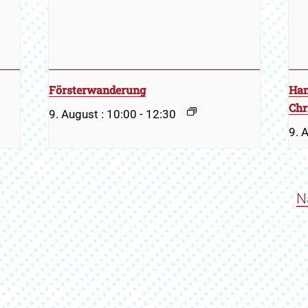
Försterwanderung
Han
Chr
9. August : 10:00
-
12:30
9. 
N