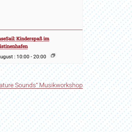
seSail: Kinderspaß im
istinenhafen
August : 10:00
-
20:00
ature Sounds“ Musikworkshop