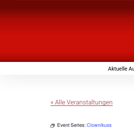
Inhalte
überspringen
Landknirpse – Die
mit Kindern
Aktuelle A
« Alle Veranstaltungen
Event Series:
Clownikuss