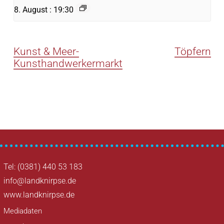
8. August : 19:30
Kunst & Meer-
Töpfern
Kunsthandwerkermarkt
Tel: (0381) 440 53 183
info@landknirpse.de
www.landknirpse.de
Mediadaten