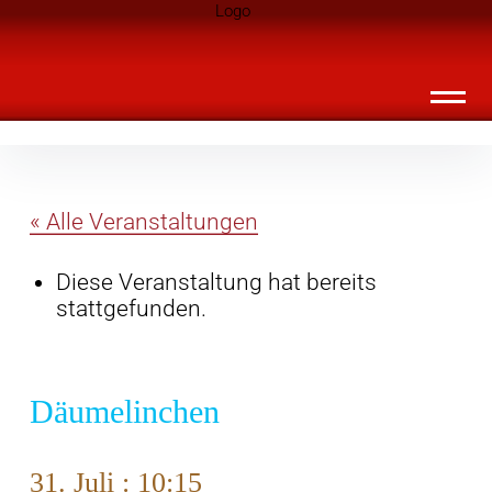
Inhalte
Landknirpse – Die Zeitschrift für Leute
überspringen
mit Kindern
« Alle Veranstaltungen
Diese Veranstaltung hat bereits
stattgefunden.
Däumelinchen
31. Juli : 10:15