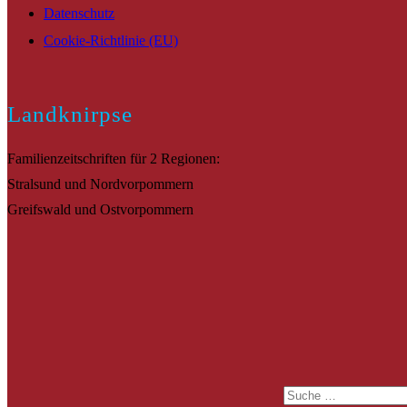
Datenschutz
Cookie-Richtlinie (EU)
Landknirpse
Familienzeitschriften für 2 Regionen:
Stralsund und Nordvorpommern
Greifswald und Ostvorpommern
Suche