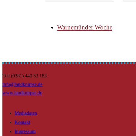
Warnemünder Woche
Tel: (0381) 440 53 183
info@landknirpse.de
www.landknirpse.de
Mediadaten
Kontakt
Impressum