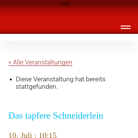
Inhalte
Landknirpse – Die Zeitschrift für Leute
überspringen
mit Kindern
« Alle Veranstaltungen
Diese Veranstaltung hat bereits
stattgefunden.
Das tapfere Schneiderlein
10. Juli : 10:15