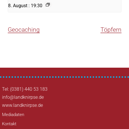
8. August : 19:30
Geocaching
Töpfern
Tel: (0381) 440 53 183
info@landknirpse.de
www.landknirpse.de
Mediadaten
Kontakt