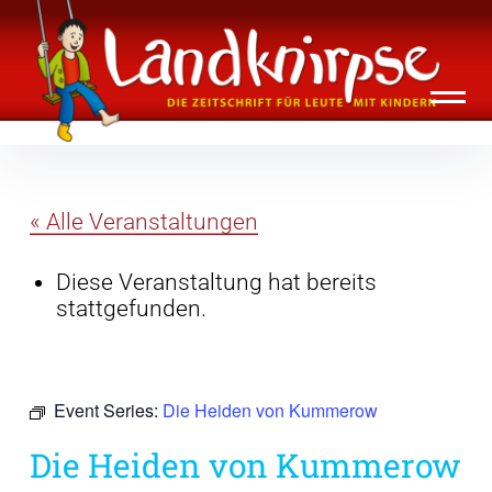
Inhalte
Landknirpse – Die Zeitschrift für Leute
überspringen
mit Kindern
« Alle Veranstaltungen
Diese Veranstaltung hat bereits
stattgefunden.
Event Series:
Die Heiden von Kummerow
Die Heiden von Kummerow