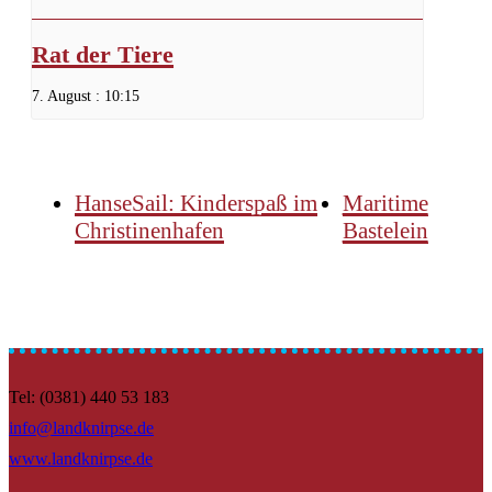
Rat der Tiere
7. August : 10:15
HanseSail: Kinderspaß im
Maritime
Christinenhafen
Bastelein
Tel: (0381) 440 53 183
info@landknirpse.de
www.landknirpse.de