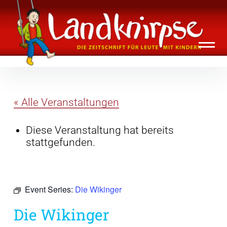
Inhalte
Landknirpse – Die Zeitschrift für Leute
überspringen
mit Kindern
« Alle Veranstaltungen
Diese Veranstaltung hat bereits
stattgefunden.
Event Series:
Die Wikinger
Die Wikinger