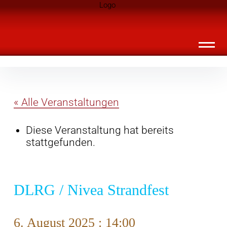
Inhalte
Landknirpse – Die Zeitschrift für Leute
überspringen
mit Kindern
« Alle Veranstaltungen
Diese Veranstaltung hat bereits
stattgefunden.
DLRG / Nivea Strandfest
6. August 2025 : 14:00