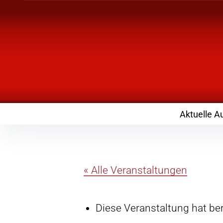
Inhalte
überspringen
Landknirpse – Die
mit Kindern
Aktuelle A
« Alle Veranstaltungen
Diese Veranstaltung hat ber