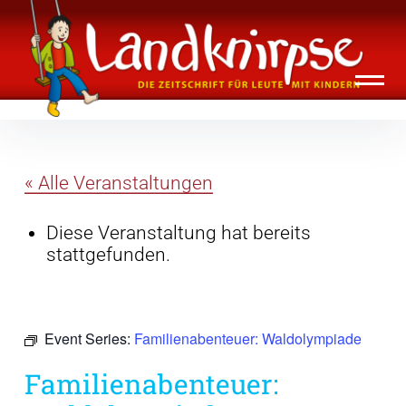
Inhalte
Landknirpse – Die Zeitschrift für Leute
überspringen
mit Kindern
« Alle Veranstaltungen
Diese Veranstaltung hat bereits
stattgefunden.
Event Series:
Familienabenteuer: Waldolympiade
Familienabenteuer: