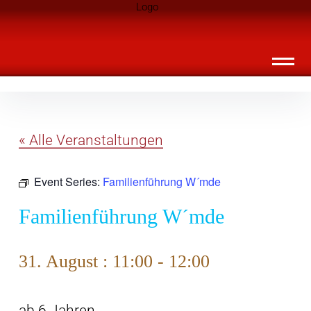
Inhalte
Landknirpse – Die Zeitschrift für Leute
überspringen
mit Kindern
« Alle Veranstaltungen
Event Series:
Familienführung W´mde
Familienführung W´mde
31. August : 11:00
-
12:00
ab 6 Jahren