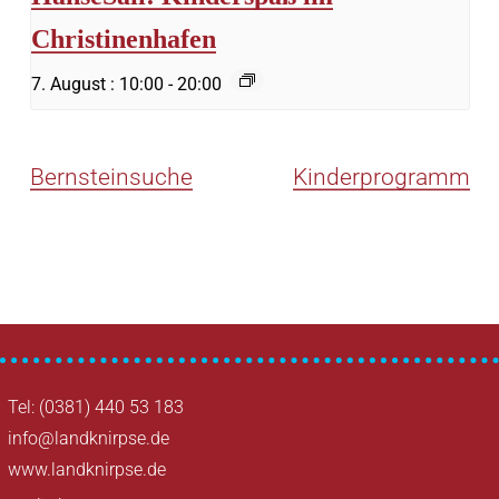
Christinenhafen
7. August : 10:00
-
20:00
Bernsteinsuche
Kinderprogramm
Tel: (0381) 440 53 183
info@landknirpse.de
www.landknirpse.de