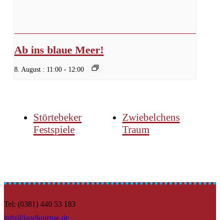
Ab ins blaue Meer!
8. August : 11:00
-
12:00
Störtebeker
Zwiebelchens
Festspiele
Traum
Tel: (0381) 440 53 183
info@landknirpse.de