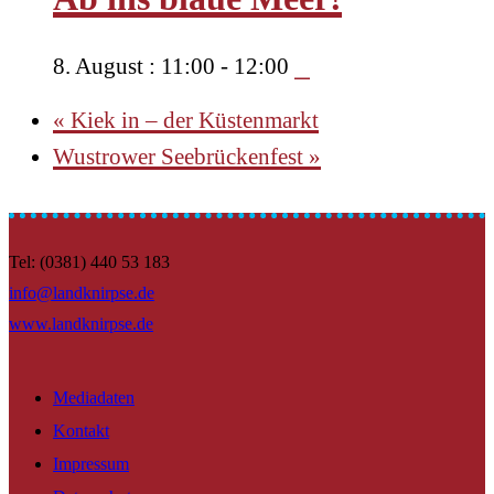
8. August : 11:00
-
12:00
«
Kiek in – der Küstenmarkt
Wustrower Seebrückenfest
»
Tel: (0381) 440 53 183
info@landknirpse.de
www.landknirpse.de
Mediadaten
Kontakt
Impressum