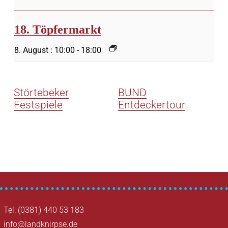
18. Töpfermarkt
8. August : 10:00
-
18:00
Störtebeker
BUND
Festspiele
Entdeckertour
Tel: (0381) 440 53 183
info@landknirpse.de