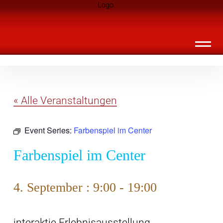
Inhalte
Landknirpse – Die Zeitschrift für Leute
überspringen
mit Kindern
« Alle Veranstaltungen
Event Series:
Farbenspiel im Center
Farbenspiel im Center
4. September : 9:00
-
19:00
interaktie Erlebnisausstellung