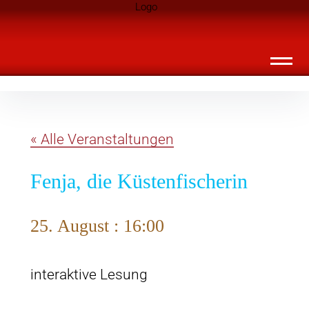
Inhalte
Landknirpse – Die Zeitschrift für Leute
überspringen
mit Kindern
« Alle Veranstaltungen
Fenja, die Küstenfischerin
25. August : 16:00
interaktive Lesung