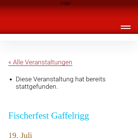
Inhalte
Landknirpse – Die Zeitschrift für Leute
überspringen
mit Kindern
« Alle Veranstaltungen
Diese Veranstaltung hat bereits
stattgefunden.
Fischerfest Gaffelrigg
19. Juli