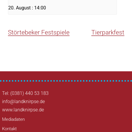
20. August : 14:00
Störtebeker Festspiele
Tierparkfest
Tel: (0381) 440 53 183
info@landknirpse.de
www.landknirpse.de
Mediadaten
Kontakt