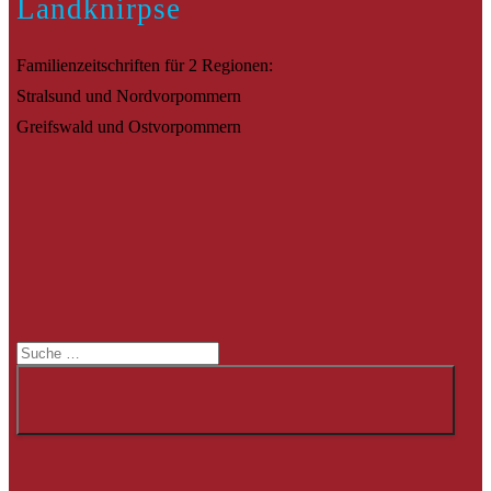
Landknirpse
Familienzeitschriften für 2 Regionen:
Stralsund und Nordvorpommern
Greifswald und Ostvorpommern
Suche
Suche