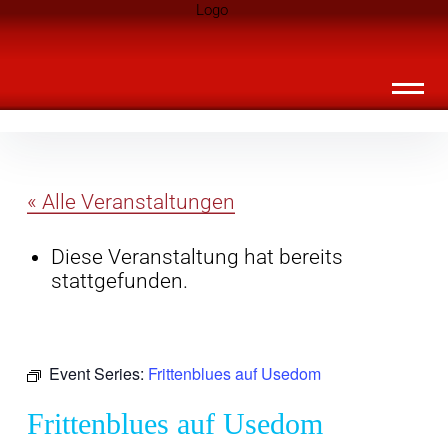
Inhalte
Landknirpse – Die Zeitschrift für Leute
überspringen
mit Kindern
« Alle Veranstaltungen
Diese Veranstaltung hat bereits
stattgefunden.
Event Series:
Frittenblues auf Usedom
Frittenblues auf Usedom