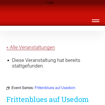
Inhalte
Landknirpse – Die Zeitschrift für Leute
überspringen
mit Kindern
« Alle Veranstaltungen
Diese Veranstaltung hat bereits
stattgefunden.
Event Series:
Frittenblues auf Usedom
Frittenblues auf Usedom