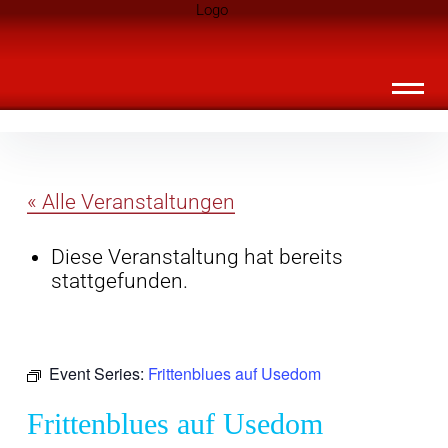
Inhalte
Landknirpse – Die Zeitschrift für Leute
überspringen
mit Kindern
« Alle Veranstaltungen
Diese Veranstaltung hat bereits
stattgefunden.
Event Series:
Frittenblues auf Usedom
Frittenblues auf Usedom