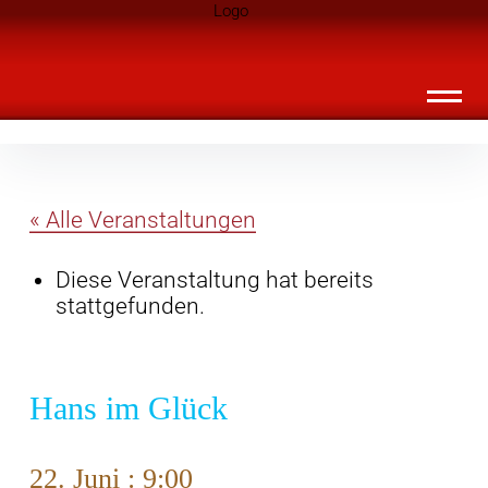
Inhalte
Landknirpse – Die Zeitschrift für Leute
überspringen
mit Kindern
« Alle Veranstaltungen
Diese Veranstaltung hat bereits
stattgefunden.
Hans im Glück
22. Juni : 9:00