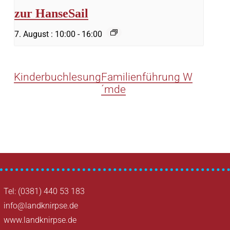
zur HanseSail
7. August : 10:00
-
16:00
Kinderbuchlesung
Familienführung W
´mde
Tel: (0381) 440 53 183
info@landknirpse.de
www.landknirpse.de