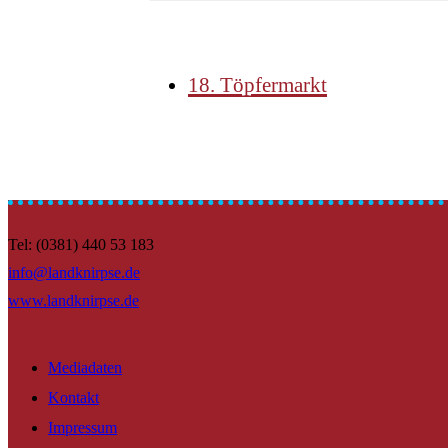
18. Töpfermarkt
Tel: (0381) 440 53 183
info@landknirpse.de
www.landknirpse.de
Mediadaten
Kontakt
Impressum