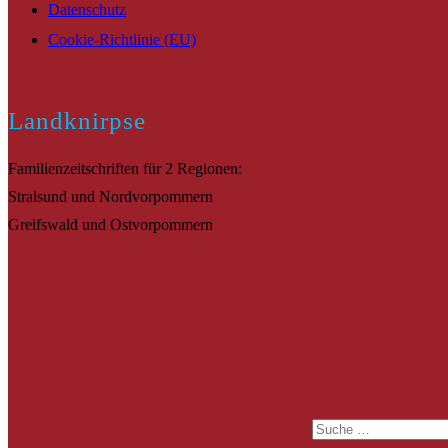
Datenschutz
Cookie-Richtlinie (EU)
Landknirpse
Familienzeitschriften für 2 Regionen:
Stralsund und Nordvorpommern
Greifswald und Ostvorpommern
Suche