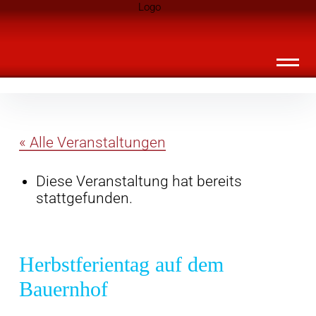
Inhalte
Landknirpse – Die Zeitschrift für Leute
überspringen
mit Kindern
« Alle Veranstaltungen
Diese Veranstaltung hat bereits
stattgefunden.
Herbstferientag auf dem
Bauernhof