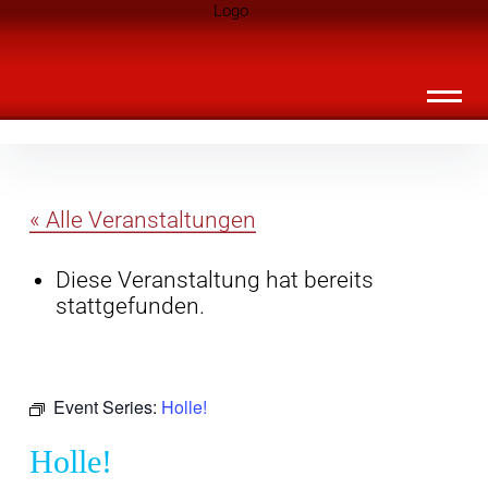
Inhalte
Landknirpse – Die Zeitschrift für Leute
überspringen
mit Kindern
« Alle Veranstaltungen
Diese Veranstaltung hat bereits
stattgefunden.
Event Series:
Holle!
Holle!