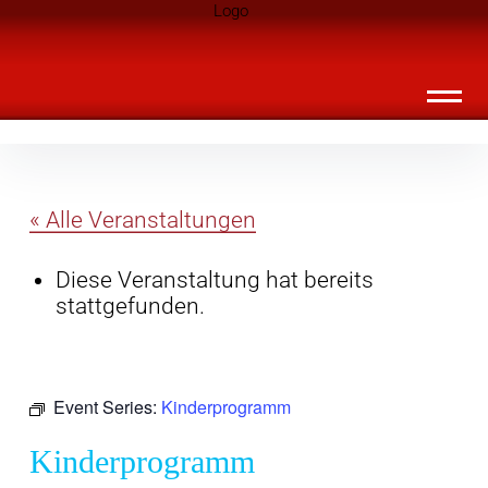
Inhalte
Landknirpse – Die Zeitschrift für Leute
überspringen
mit Kindern
« Alle Veranstaltungen
Diese Veranstaltung hat bereits
stattgefunden.
Event Series:
Kinderprogramm
Kinderprogramm