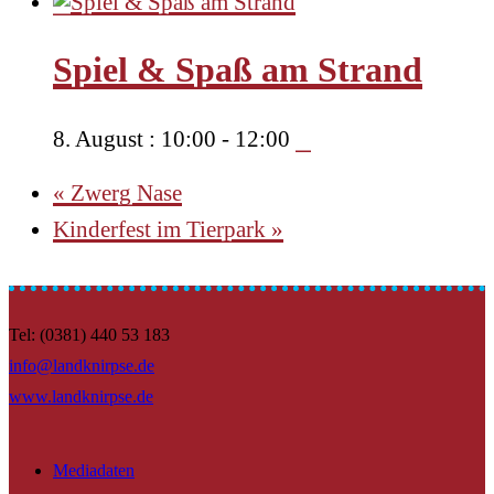
Spiel & Spaß am Strand
8. August : 10:00
-
12:00
«
Zwerg Nase
Kinderfest im Tierpark
»
Tel: (0381) 440 53 183
info@landknirpse.de
www.landknirpse.de
Mediadaten