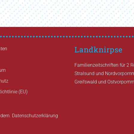
Landknirpse
ten
Familienzeitschriften für 2 
sum
Stralsund und Nordvorpom
hutz
Greifswald und Ostvorpom
ichtlinie (EU)
ndern.
Datenschutzerklärung