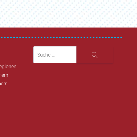
Suche
Suche
Regionen:
mern
mern