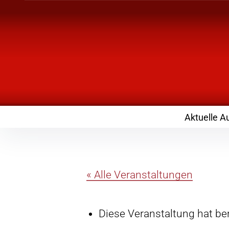
Inhalte
überspringen
Landknirpse – Die
mit Kindern
Aktuelle A
« Alle Veranstaltungen
Diese Veranstaltung hat ber