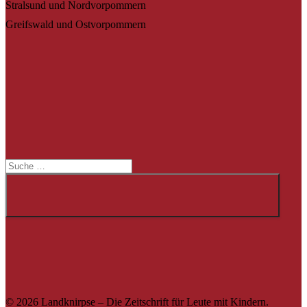
Stralsund und Nordvorpommern
Greifswald und Ostvorpommern
Suche
Suche
© 2026 Landknirpse – Die Zeitschrift für Leute mit Kindern.