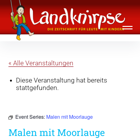
Inhalte
Landknirpse – Die Zeitschrift für Leute
überspringen
mit Kindern
« Alle Veranstaltungen
Diese Veranstaltung hat bereits
stattgefunden.
Event Series:
Malen mit Moorlauge
Malen mit Moorlauge