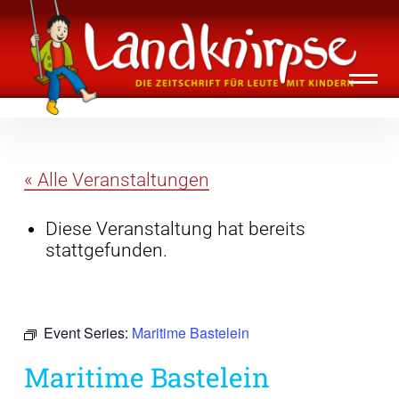
Inhalte
Landknirpse – Die Zeitschrift für Leute
überspringen
mit Kindern
« Alle Veranstaltungen
Diese Veranstaltung hat bereits
stattgefunden.
Event Series:
Maritime Bastelein
Maritime Bastelein