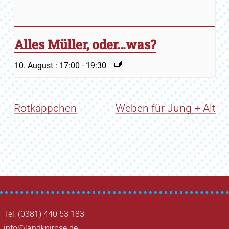
Alles Müller, oder…was?
10. August : 17:00
-
19:30
Rotkäppchen
Weben für Jung + Alt
Tel: (0381) 440 53 183
info@landknirpse.de