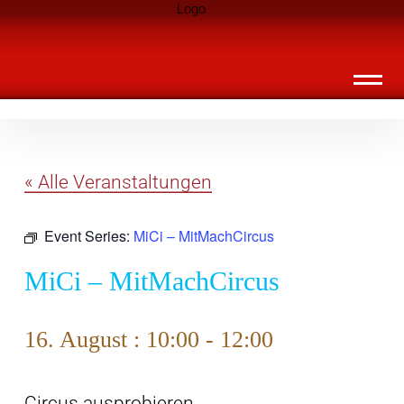
Inhalte
Landknirpse – Die Zeitschrift für Leute
überspringen
mit Kindern
« Alle Veranstaltungen
Event Series:
MiCi – MitMachCircus
MiCi – MitMachCircus
16. August : 10:00
-
12:00
Circus ausprobieren