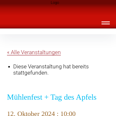
Inhalte
Landknirpse – Die Zeitschrift für Leute
überspringen
mit Kindern
« Alle Veranstaltungen
Diese Veranstaltung hat bereits
stattgefunden.
Mühlenfest + Tag des Apfels
12. Oktober 2024 : 10:00