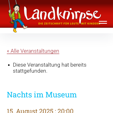
Inhalte
Landknirpse – Die Zeitschrift für Leute
überspringen
mit Kindern
« Alle Veranstaltungen
Diese Veranstaltung hat bereits
stattgefunden.
Nachts im Museum
15. August 2025 : 20:00