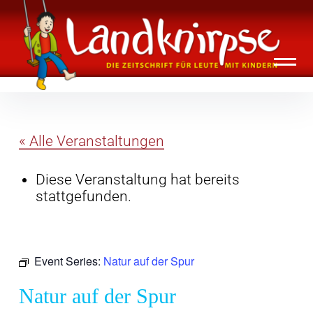
Inhalte
Landknirpse – Die Zeitschrift für Leute
überspringen
mit Kindern
« Alle Veranstaltungen
Diese Veranstaltung hat bereits
stattgefunden.
Event Series:
Natur auf der Spur
Natur auf der Spur