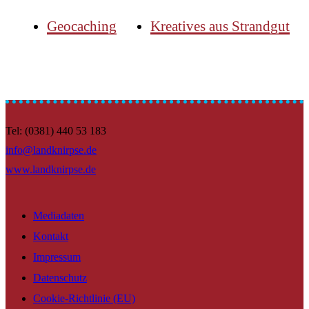
Geocaching
Kreatives aus Strandgut
Tel: (0381) 440 53 183
info@landknirpse.de
www.landknirpse.de
Mediadaten
Kontakt
Impressum
Datenschutz
Cookie-Richtlinie (EU)