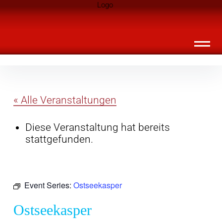
Inhalte
Landknirpse – Die Zeitschrift für Leute
überspringen
mit Kindern
« Alle Veranstaltungen
Diese Veranstaltung hat bereits
stattgefunden.
Event Series:
Ostseekasper
Ostseekasper