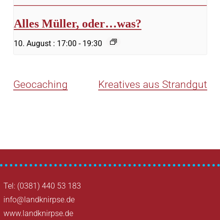
Alles Müller, oder…was?
10. August : 17:00
-
19:30
Geocaching
Kreatives aus Strandgut
Tel: (0381) 440 53 183
info@landknirpse.de
www.landknirpse.de