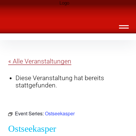
Inhalte
Landknirpse – Die Zeitschrift für Leute
überspringen
mit Kindern
« Alle Veranstaltungen
Diese Veranstaltung hat bereits
stattgefunden.
Event Series:
Ostseekasper
Ostseekasper