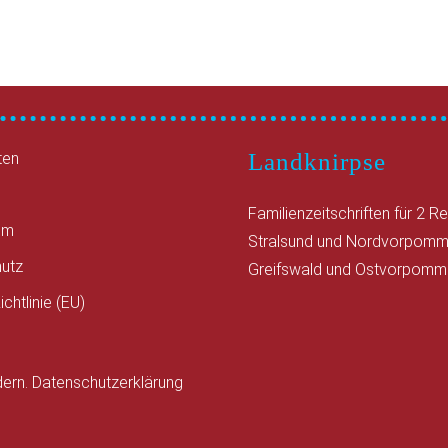
Landknirpse
ten
Familienzeitschriften für 2 R
um
Stralsund und Nordvorpomm
utz
Greifswald und Ostvorpomm
chtlinie (EU)
dern.
Datenschutzerklärung