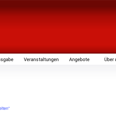
 Zeitschrift für Leute
usgabe
Veranstaltungen
Angebote
Über 
lten”