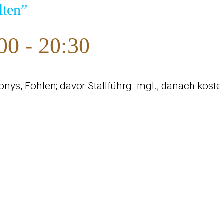
lten”
:00
-
20:30
Ponys, Fohlen; davor Stallführg. mgl., danach kost