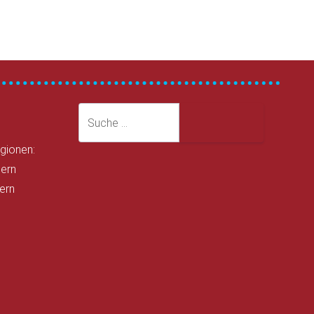
Suche
Suche
egionen:
ern
ern