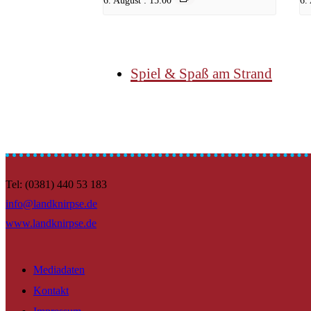
6. August : 15:00
6.
Spiel & Spaß am Strand
Tel: (0381) 440 53 183
info@landknirpse.de
www.landknirpse.de
Mediadaten
Kontakt